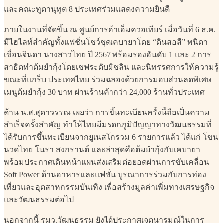
และคณะทูตานุทูต 8 ประเทศร่วมแสดงความยินดี
ภายในงานที่จัดขึ้น ณ ศูนย์การค้าเอ็มควอเทียร์ เมื่อวันที่ 6 ธ.ค.
มีไฮไลท์สำคัญทั้งแฟชั่นโชว์ชุดเคบายาโดย “ดินสอสี” พนิดา
เขื่อนจินดา นางสาวไทย ปี 2567 พร้อมรองอันดับ 1 และ 2 การ
สาธิตทำต้มยำกุ้งโดยเชฟระดับมิชลิน และนิทรรศการให้ความรู้
ขณะที่แกร็บ ประเทศไทย ร่วมฉลองด้วยการมอบส่วนลดพิเศษ
เมนูต้มยำกุ้ง 30 บาท ผ่านร้านค้ากว่า 24,000 ร้านทั่วประเทศ
ด้าน น.ส.สุดาวรรณ เผยว่า การขึ้นทะเบียนครั้งนี้ถือเป็นความ
สำเร็จครั้งสำคัญ ทำให้ไทยมีมรดกภูมิปัญญาทางวัฒนธรรมที่
ได้รับการขึ้นทะเบียนจากยูเนสโกรวม 6 รายการแล้ว ได้แก่ โขน
นวดไทย โนรา สงกรานต์ และล่าสุดคือต้มยำกุ้งกับเคบายา
พร้อมประกาศเดินหน้าแผนส่งเสริมต่อยอดผ่านการขับเคลื่อน
Soft Power ด้านอาหารและแฟชั่น บูรณาการร่วมกับการท่อง
เที่ยวและอุตสาหกรรมบันเทิง เพื่อสร้างมูลค่าเพิ่มทางเศรษฐกิจ
และวัฒนธรรมต่อไป
นอกจากนี้ รมว.วัฒนธรรม ยังได้ประกาศเจตนารมณ์ในการ