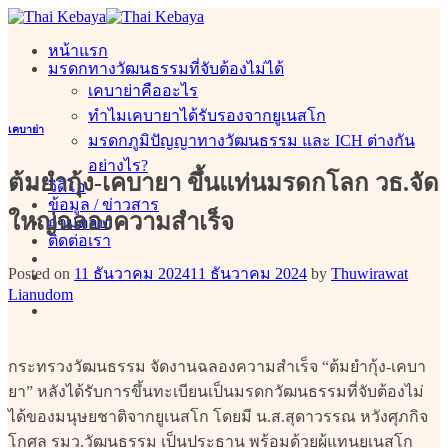
Skip
to
หน้าแรก
content
มรดกทางวัฒนธรรมที่จับต้องไม่ได้
เคบาย่าคืออะไร
ทำไมเคบายาได้รับรองจากยูเนสโก
เคบาย่า
มรดกภูมิปัญญาทางวัฒนธรรม และ ICH ต่างกัน
อย่างไร?
ต้มยำกุ้ง-เคบายา ขึ้นแท่นมรดกโลก วธ.จัด
วิดิโอ
ข้อมูล / ข่าวสาร
ใหญ่ฉลองความสำเร็จ
ถามตอบ
ติดต่อเรา
Posted on
11 ธันวาคม 2024
11 ธันวาคม 2024
by
Thuwirawat
Lianudom
กระทรวงวัฒนธรรม จัดงานฉลองความสำเร็จ “ต้มยำกุ้ง-เคบา
ยา” หลังได้รับการขึ้นทะเบียนเป็นมรดกวัฒนธรรมที่จับต้องไม่
ได้ของมนุษยชาติจากยูเนสโก โดยมี น.ส.สุดาวรรณ หวังศุภกิจ
โกศล รมว.วัฒนธรรม เป็นประธาน พร้อมด้วยผู้แทนยูเนสโก